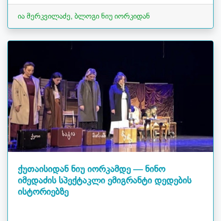
ია მერკვილაძე, ბლოგი ნიუ იორკიდან
ქუთაისიდან ნიუ იორკამდე — ნინო
იმედაძის სპექტაკლი ემიგრანტი დედების
ისტორიებზე