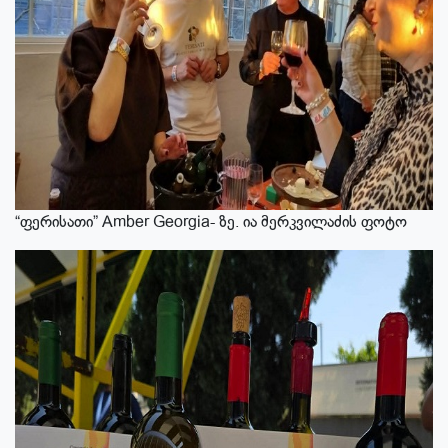
“ფერისათი” Amber Georgia- ზე. ია მერკვილაძის ფოტო