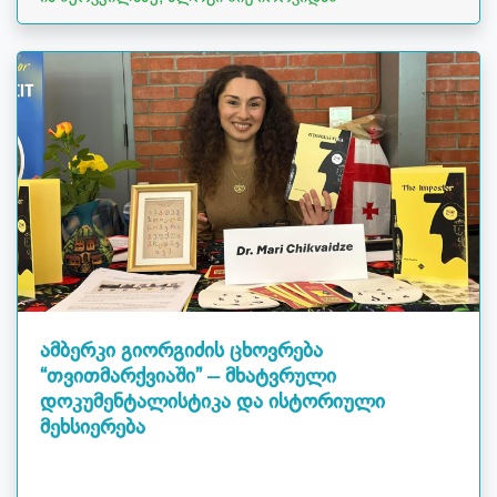
ამბერკი გიორგიძის ცხოვრება
“თვითმარქვიაში” – მხატვრული
დოკუმენტალისტიკა და ისტორიული
მეხსიერება