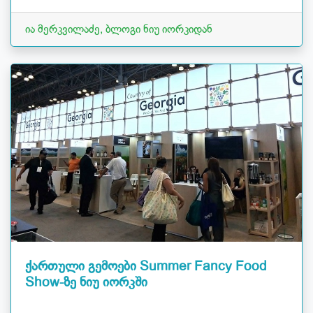
ია მერკვილაძე, ბლოგი ნიუ იორკიდან
ქართული გემოები Summer Fancy Food
Show-ზე ნიუ იორკში