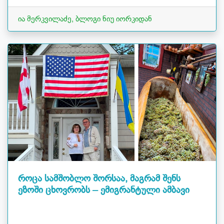
ია მერკვილაძე, ბლოგი ნიუ იორკიდან
როცა სამშობლო შორსაა, მაგრამ შენს
ეზოში ცხოვრობს – ემიგრანტული ამბავი