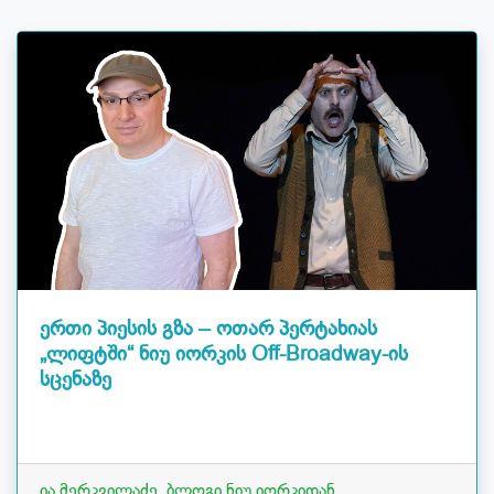
ერთი პიესის გზა – ოთარ პერტახიას
„ლიფტში“ ნიუ იორკის Off-Broadway-ის
სცენაზე
ია მერკვილაძე, ბლოგი ნიუ იორკიდან